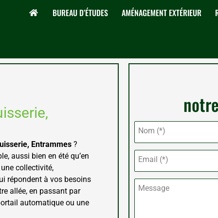
BUREAU D’ÉTUDES
AMÉNAGEMENT EXTÉRIEUR
notre
isserie,
Nom (*)
uisserie, Entrammes
?
le, aussi bien en été qu’en
Email (*)
une collectivité,
i répondent à vos besoins
Message
re allée, en passant par
ortail automatique ou une