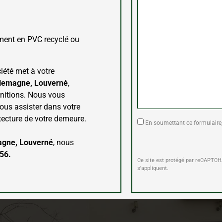
ment en PVC recyclé ou
iété met à votre
rlemagne, Louverné
,
initions. Nous vous
ous assister dans votre
itecture de votre demeure.
En soumettant ce formulaire,
magne, Louverné
, nous
56.
Ce site est protégé par reCAPTC
s'appliquent.