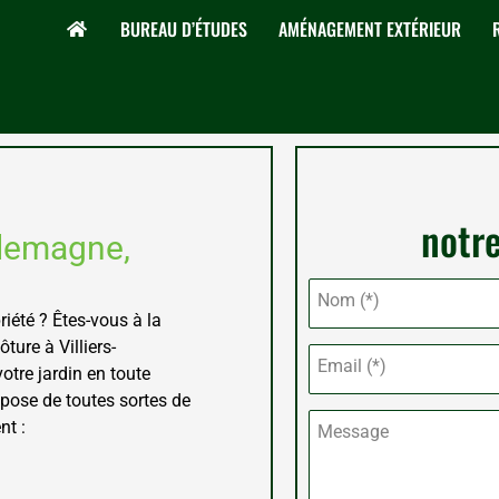
BUREAU D’ÉTUDES
AMÉNAGEMENT EXTÉRIEUR
notre
rlemagne,
Nom (*)
riété ? Êtes-vous à la
ture à Villiers-
Email (*)
otre jardin en toute
pose de toutes sortes de
nt :
Message